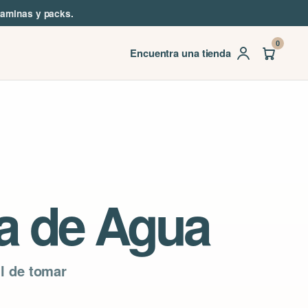
taminas y packs.
0
Encuentra una tienda
na de Agua
il de tomar