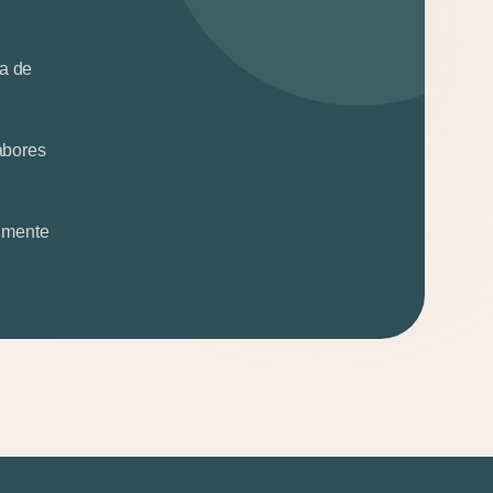
ia de
sabores
almente