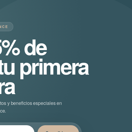
NCE
5% de
tu primera
ra
tos y beneficios especiales en
ce.
ectrónico