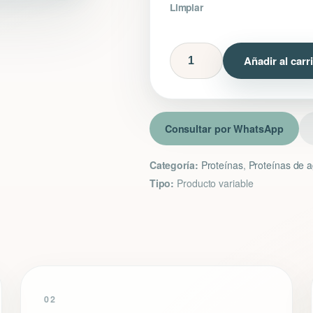
Limpiar
Proteína
Añadir al carr
de
Agua
cantidad
Consultar por WhatsApp
Categoría:
Proteínas
,
Proteínas de 
Tipo:
Producto variable
02