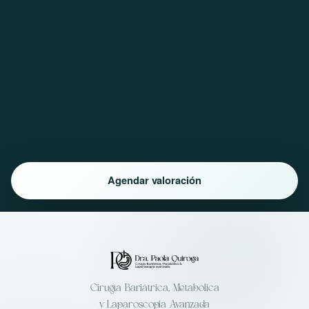
Agendar valoración
Cirugía Bariátrica, Metabólica
y Laparoscopia Avanzada