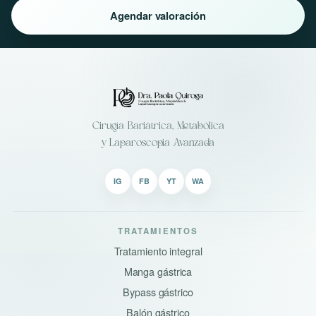
Agendar valoración
Cirugía Bariátrica, Metabólica
y Laparoscopia Avanzada
IG
FB
YT
WA
TRATAMIENTOS
Tratamiento integral
Manga gástrica
Bypass gástrico
Balón gástrico