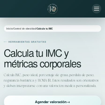
Inicio
/
Control de obesidad
/
Calcula tu IMC
HERRAMIENTAS GRATUITAS
Calcula tu IMC y
métricas corporales
Calcula IMC, peso ideal, porcentaje de grasa, pérdida de peso,
reganancia bariátrica y HOMA-IR. Estos resultados son orientativos
y deben interpretarse con una valoración médica personalizada.
Agendar valoración
→