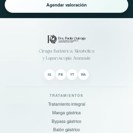
Agendar valoración
Cirugía Bariátrica, Metabólica
y Laparoscopia Avanzada
IG
FB
YT
WA
TRATAMIENTOS
Tratamiento integral
Manga gástrica
Bypass gástrico
Balón gástrico