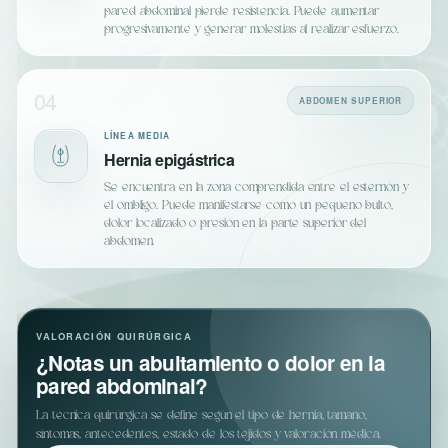
pared abdominal pierde resistencia. Puede aumentar
progresivamente y generar molestias al realizar esfuerzo.
04
ABDOMEN SUPERIOR
LÍNEA MEDIA
Hernia epigástrica
Se encuentra en la zona comprendida entre el esternón y
el ombligo. Puede manifestarse como un pequeño bulto,
dolor localizado o presión en la parte superior del
abdomen.
VALORACIÓN QUIRÚRGICA
¿Notas un abultamiento o dolor en la
pared abdominal?
La técnica quirúrgica se define según el tipo de hernia, tamaño,
síntomas, antecedentes, estado de los tejidos y valoración médica.