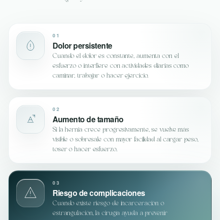
01
Dolor persistente
Cuando el dolor es constante, aumenta con el
esfuerzo o interfiere con actividades diarias como
caminar, trabajar o hacer ejercicio.
02
Aumento de tamaño
Si la hernia crece progresivamente, se vuelve más
visible o sobresale con mayor facilidad al cargar peso,
toser o hacer esfuerzo.
03
Riesgo de complicaciones
Cuando existe riesgo de incarceración o
estrangulación, la cirugía ayuda a prevenir