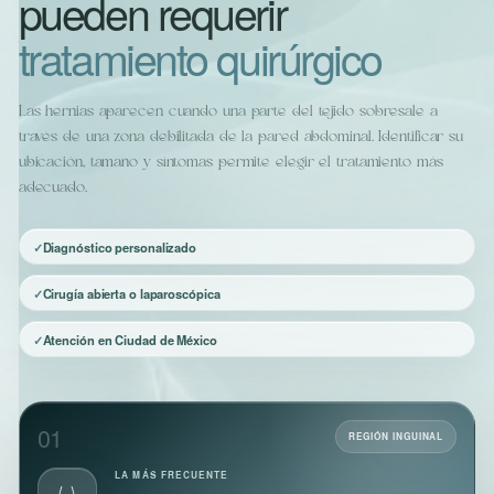
pueden requerir
tratamiento quirúrgico
Las hernias aparecen cuando una parte del tejido sobresale a
través de una zona debilitada de la pared abdominal. Identificar su
ubicación, tamaño y síntomas permite elegir el tratamiento más
adecuado.
Diagnóstico personalizado
Cirugía abierta o laparoscópica
Atención en Ciudad de México
01
REGIÓN INGUINAL
LA MÁS FRECUENTE