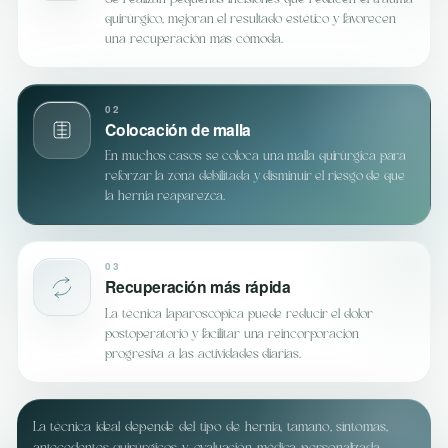
Se realizan pequeñas incisiones que reducen el trauma
quirúrgico, mejoran el resultado estético y favorecen
una recuperación más cómoda.
02
Colocación de malla
En muchos casos se coloca una malla quirúrgica para
reforzar la zona debilitada y disminuir el riesgo de que
la hernia reaparezca.
03
Recuperación más rápida
La técnica laparoscópica puede reducir el dolor
postoperatorio y facilitar una reincorporación
progresiva a las actividades diarias.
La técnica ideal depende del tipo de hernia, tamaño, síntomas,