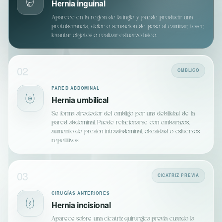
Hernia inguinal
Aparece en la región de la ingle y puede producir una
protuberancia, dolor o sensación de peso al caminar, toser,
levantar objetos o realizar esfuerzo físico.
02
OMBLIGO
PARED ABDOMINAL
Hernia umbilical
Se forma alrededor del ombligo por una debilidad de la
pared abdominal. Puede relacionarse con embarazos,
aumento de presión intraabdominal, obesidad o esfuerzos
repetitivos.
03
CICATRIZ PREVIA
CIRUGÍAS ANTERIORES
Hernia incisional
Aparece sobre una cicatriz quirúrgica previa cuando la