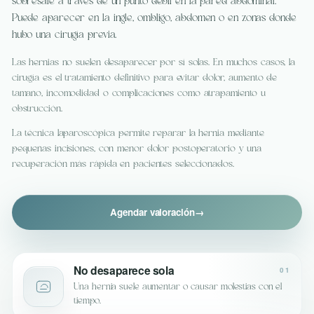
sobresale a través de un punto débil en la pared abdominal.
Puede aparecer en la ingle, ombligo, abdomen o en zonas donde
hubo una cirugía previa.
Las hernias no suelen desaparecer por sí solas. En muchos casos, la
cirugía es el tratamiento definitivo para evitar dolor, aumento de
tamaño, incomodidad o complicaciones como atrapamiento u
obstrucción.
La técnica laparoscópica permite reparar la hernia mediante
pequeñas incisiones, con menor dolor postoperatorio y una
recuperación más rápida en pacientes seleccionados.
Agendar valoración
→
No desaparece sola
01
Una hernia suele aumentar o causar molestias con el
tiempo.