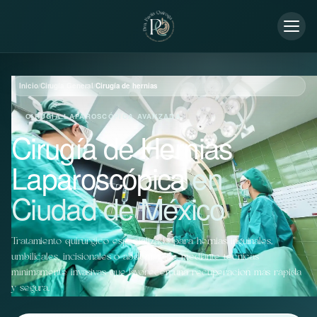
Inicio
/
Cirugía General
/
Cirugía de hernias
CIRUGÍA LAPAROSCÓPICA AVANZADA
Cirugía de Hernias
Laparoscópica
en
Ciudad de México
Tratamiento quirúrgico especializado para hernias inguinales,
umbilicales, incisionales o abdominales, mediante técnicas
mínimamente invasivas que favorecen una recuperación más rápida
y segura.