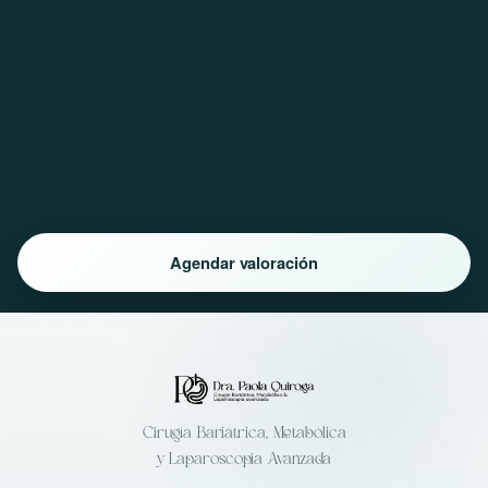
Agendar valoración
Cirugía Bariátrica, Metabólica
y Laparoscopia Avanzada