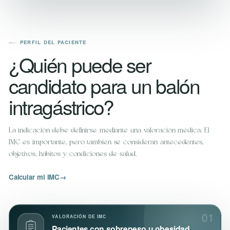
PERFIL DEL PACIENTE
¿Quién puede ser
candidato para un balón
intragástrico?
La indicación debe definirse mediante una valoración médica. El
IMC es importante, pero también se consideran antecedentes,
objetivos, hábitos y condiciones de salud.
Calcular mi IMC
→
01
VALORACIÓN DE IMC
Pacientes con sobrepeso u obesidad