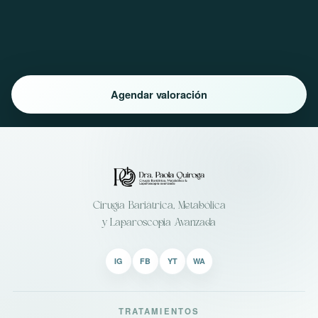
Agendar valoración
Cirugía Bariátrica, Metabólica
y Laparoscopia Avanzada
IG
FB
YT
WA
TRATAMIENTOS