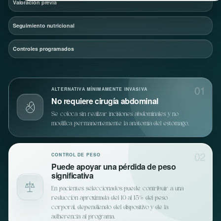
Valoración previa
Seguimiento nutricional
Controles programados
01
ALTERNATIVA MÍNIMAMENTE INVASIVA
No requiere cirugía abdominal
Se coloca sin realizar incisiones abdominales y no
modifica permanentemente la anatomía del estómago.
02
CONTROL DE PESO
Puede apoyar una pérdida de peso
significativa
En pacientes seleccionados puede contribuir a una
reducción aproximada del 10 al 15% del peso
corporal, dependiendo del dispositivo y de la
adherencia al programa.