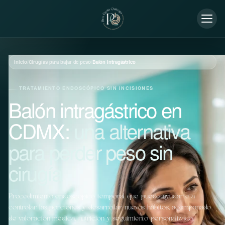
Inicio
/
Cirugías para bajar de peso
/
Balón intragástrico
TRATAMIENTO ENDOSCÓPICO SIN INCISIONES
Balón intragástrico en
CDMX:
una alternativa
para perder peso sin
cirugía
Procedimiento endoscópico temporal que puede ayudarte a
controlar las porciones y desarrollar nuevos hábitos, acompañado
de valoración médica, nutrición y seguimiento personalizado.