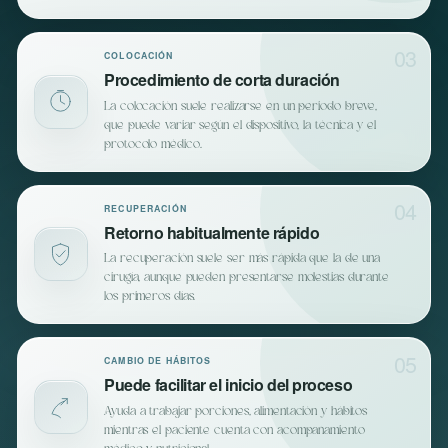
03
COLOCACIÓN
Procedimiento de corta duración
La colocación suele realizarse en un periodo breve,
que puede variar según el dispositivo, la técnica y el
protocolo médico.
04
RECUPERACIÓN
Retorno habitualmente rápido
La recuperación suele ser más rápida que la de una
cirugía, aunque pueden presentarse molestias durante
los primeros días.
05
CAMBIO DE HÁBITOS
Puede facilitar el inicio del proceso
Ayuda a trabajar porciones, alimentación y hábitos
mientras el paciente cuenta con acompañamiento