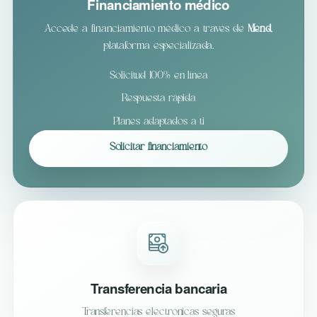
Financiamiento médico
Accede a financiamiento médico a través de
Mend
,
plataforma especializada.
Solicitud 100% en línea
Respuesta rápida
Planes adaptados a ti
Solicitar financiamiento
Transferencia bancaria
Transferencias electrónicas seguras