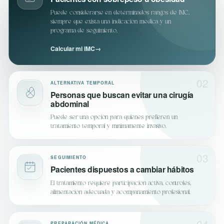
Puede considerarse en determinados rangos de IMC,
siempre que exista una indicación médica y un
programa de seguimiento.
Calcular mi IMC
→
02
ALTERNATIVA TEMPORAL
Personas que buscan evitar una cirugía
abdominal
Puede ser una opción para quienes prefieren un
tratamiento temporal y mínimamente invasivo.
03
SEGUIMIENTO
Pacientes dispuestos a cambiar hábitos
El tratamiento requiere participación activa, controles,
alimentación adecuada y acompañamiento profesional.
04
PREPARACIÓN MÉDICA