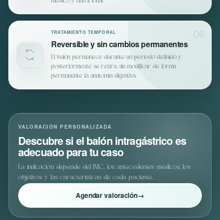
médico y nutricional.
06
TRATAMIENTO TEMPORAL
Reversible y sin cambios permanentes
El balón permanece durante un periodo definido y
posteriormente se retira, sin modificar de forma
permanente la anatomía digestiva.
VALORACIÓN PERSONALIZADA
Descubre si el balón intragástrico es
adecuado para tu caso
La indicación depende del IMC, los antecedentes médicos, los
objetivos y las características de cada paciente.
Agendar valoración
→