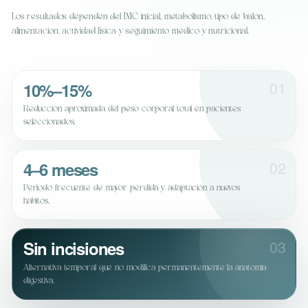
Los resultados dependen del IMC inicial, metabolismo, tipo de balón,
alimentación, actividad física y seguimiento médico y nutricional.
01
10%–15%
Reducción aproximada del peso corporal total en pacientes
seleccionados.
02
4–6 meses
Periodo frecuente de mayor pérdida y adaptación a nuevos
hábitos.
03
Sin incisiones
Alternativa temporal que no modifica permanentemente la anatomía
digestiva.