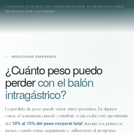
Los beneficios, la tolerancia y los resultados pueden variar. Esta información no sustituye
una valoración médica personalizada.
RESULTADOS ESPERADOS
¿Cuánto peso puedo
perder
con el balón
intragástrico?
La pérdida de peso puede variar entre pacientes. En algunos
casos, el tratamiento puede contribuir a una reducción aproximada
10% al 15% del peso corporal total
del
durante los primeros
meses, cuando existe seguimiento y adherencia al programa.