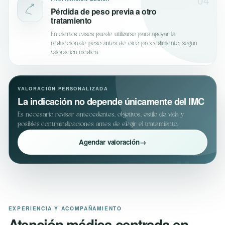
Pérdida de peso previa a otro
tratamiento
En ciertos casos puede utilizarse para apoyar la
reducción de peso antes de otro procedimiento, según
valoración médica.
VALORACIÓN PERSONALIZADA
La indicación no depende únicamente del IMC
Es necesario revisar antecedentes, objetivos, estilo de vida y
posibles contraindicaciones antes de elegir el tratamiento.
Agendar valoración
→
EXPERIENCIA Y ACOMPAÑAMIENTO
Atención médica centrada en