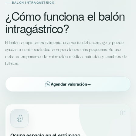
BALÓN INTRAGÁSTRICO
¿Cómo funciona el balón
intragástrico?
El balón ocupa temporalmente una parte del estómago y puede
ayudar a sentir saciedad con porciones más pequeñas. Su uso
debe acompañarse de valoración médica, nutrición y cambios de
hábitos.
Agendar valoración
→
01
Ocupa espacio en el estómago