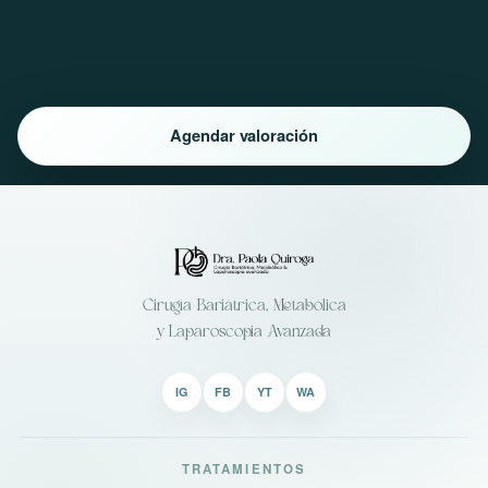
Agendar valoración
Cirugía Bariátrica, Metabólica
y Laparoscopia Avanzada
IG
FB
YT
WA
TRATAMIENTOS