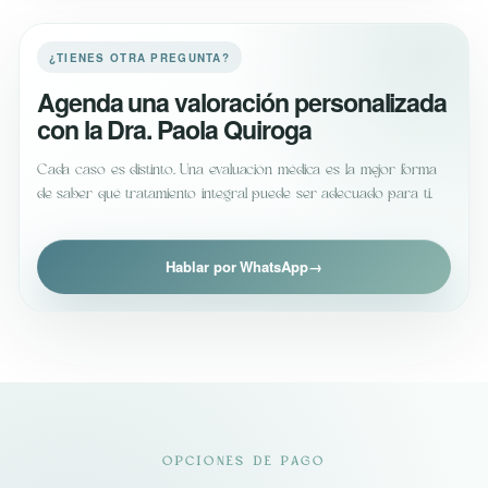
objetivos y antecedentes para definir combinaciones seguras y
adecuadas para tu caso.
¿TIENES OTRA PREGUNTA?
Agenda una valoración personalizada
con la Dra. Paola Quiroga
Cada caso es distinto. Una evaluación médica es la mejor forma
de saber qué tratamiento integral puede ser adecuado para ti.
Hablar por WhatsApp
→
OPCIONES DE PAGO