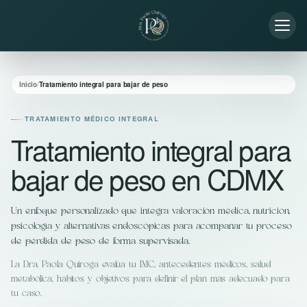
Inicio
/
Tratamiento integral para bajar de peso
TRATAMIENTO MÉDICO INTEGRAL
Tratamiento integral para
bajar de peso en CDMX
Un enfoque personalizado que integra valoración médica, nutrición,
psicología y alternativas endoscópicas para acompañar tu proceso
de pérdida de peso de forma supervisada.
La Dra. Paola Quiroga evalúa tu IMC, antecedentes médicos, salud
metabólica, hábitos y objetivos para definir el plan más adecuado para
tu caso.