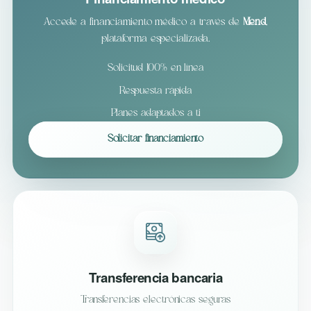
Accede a financiamiento médico a través de
Mend
,
plataforma especializada.
Solicitud 100% en línea
Respuesta rápida
Planes adaptados a ti
Solicitar financiamiento
Transferencia bancaria
Transferencias electrónicas seguras